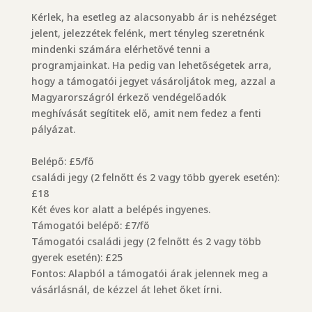
Kérlek, ha esetleg az alacsonyabb ár is nehézséget
jelent, jelezzétek felénk, mert tényleg szeretnénk
mindenki számára elérhetővé tenni a
programjainkat. Ha pedig van lehetőségetek arra,
hogy a támogatói jegyet vásároljátok meg, azzal a
Magyarországról érkező vendégelőadók
meghívását segítitek elő, amit nem fedez a fenti
pályázat.
Belépő: £5/fő
családi jegy (2 felnőtt és 2 vagy több gyerek esetén):
£18
Két éves kor alatt a belépés ingyenes.
Támogatói belépő: £7/fő
Támogatói családi jegy (2 felnőtt és 2 vagy több
gyerek esetén): £25
Fontos: Alapból a támogatói árak jelennek meg a
vásárlásnál, de kézzel át lehet őket írni.