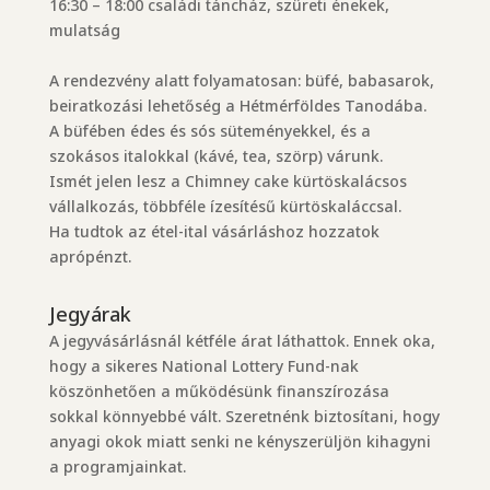
16:30 – 18:00 családi táncház, szüreti énekek,
mulatság
A rendezvény alatt folyamatosan: büfé, babasarok,
beiratkozási lehetőség a Hétmérföldes Tanodába.
A büfében édes és sós süteményekkel, és a
szokásos italokkal (kávé, tea, szörp) várunk.
Ismét jelen lesz a Chimney cake kürtöskalácsos
vállalkozás, többféle ízesítésű kürtöskaláccsal.
Ha tudtok az étel-ital vásárláshoz hozzatok
aprópénzt.
Jegyárak
A jegyvásárlásnál kétféle árat láthattok. Ennek oka,
hogy a sikeres National Lottery Fund-nak
köszönhetően a működésünk finanszírozása
sokkal könnyebbé vált. Szeretnénk biztosítani, hogy
anyagi okok miatt senki ne kényszerüljön kihagyni
a programjainkat.