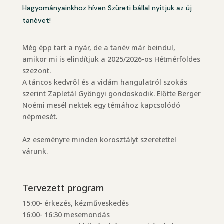
Hagyományainkhoz híven Szüreti bállal nyitjuk az új
tanévet!
Még épp tart a nyár, de a tanév már beindul,
amikor mi is elindítjuk a 2025/2026-os Hétmérföldes
szezont.
A táncos kedvről és a vidám hangulatról szokás
szerint Zapletál Gyöngyi gondoskodik. Előtte Berger
Noémi mesél nektek egy témához kapcsolódó
népmesét.
Az eseményre minden korosztályt szeretettel
várunk.
Tervezett program
15:00- érkezés, kézműveskedés
16:00- 16:30 mesemondás